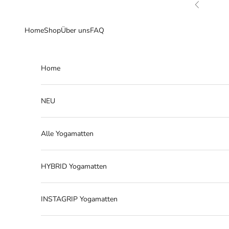
Zum Inhalt springen
Zurück
Home
Shop
Über uns
FAQ
Home
NEU
Alle Yogamatten
HYBRID Yogamatten
INSTAGRIP Yogamatten