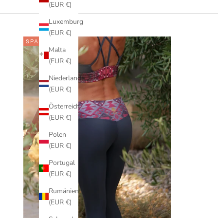
(EUR €)
Luxemburg
(EUR €)
SPARE €60,00
Malta
(EUR €)
Niederlande
(EUR €)
Österreich
(EUR €)
Polen
(EUR €)
Portugal
(EUR €)
Rumänien
(EUR €)