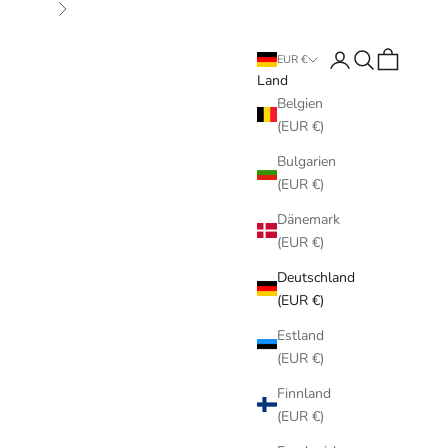
Vor
Anmelden
Suchen
Warenkorb
EUR €
Land
Belgien
(EUR €)
Bulgarien
(EUR €)
Dänemark
(EUR €)
Deutschland
(EUR €)
Estland
(EUR €)
Finnland
(EUR €)