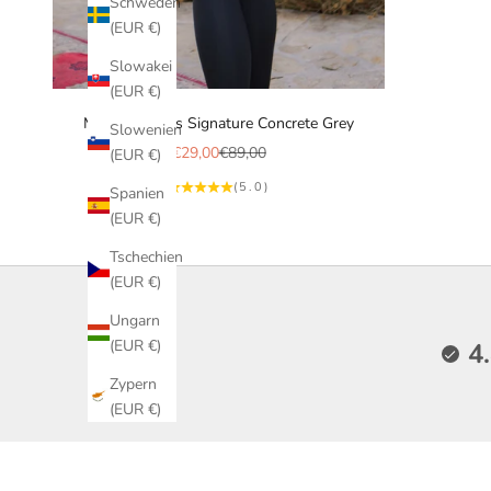
Schweden
(EUR €)
Slowakei
(EUR €)
Mala Leggings Signature Concrete Grey
Slowenien
Angebot
Regulärer Preis
€29,00
€89,00
(EUR €)
(5.0)
Spanien
(EUR €)
Tschechien
(EUR €)
Ungarn
(EUR €)
4
Zypern
(EUR €)